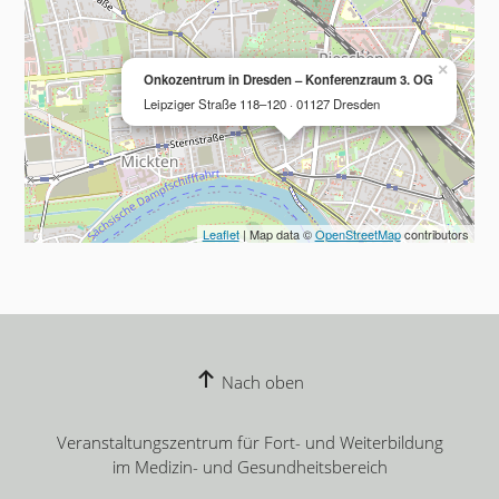
×
Onkozentrum in Dresden – Konferenzraum 3. OG
Leipziger Straße 118–120 · 01127 Dresden
Leaflet
| Map data ©
OpenStreetMap
contributors
Nach oben
Veranstaltungszentrum für Fort- und Weiterbildung
im Medizin- und Gesundheitsbereich