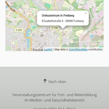
×
Onkozentrum in Freiberg
Elisabethstraße 5 · 09599 Freiberg
Leaflet
| Map data ©
OpenStreetMap
contributors
Nach oben
Veranstaltungszentrum für Fort- und Weiterbildung
im Medizin- und Gesundheitsbereich