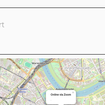
rt
×
Online via Zoom
·