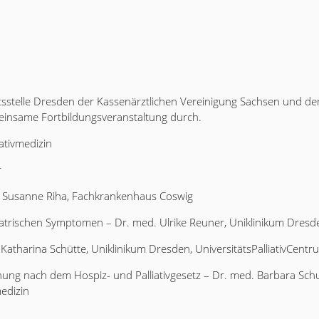
tsstelle Dresden der Kassenärztlichen Vereinigung Sachsen und 
einsame Fortbildungsveranstaltung durch.
iativmedizin
r
 Susanne Riha, Fachkrankenhaus Coswig
trischen Symptomen – Dr. med. Ulrike Reuner, Uniklinikum Dresden
atharina Schütte, Uniklinikum Dresden, UniversitätsPalliativCentr
g nach dem Hospiz- und Palliativgesetz – Dr. med. Barbara Schube
medizin