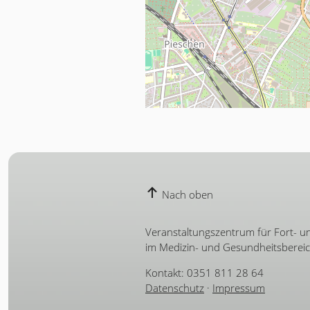
Nach oben
Veranstaltungszentrum für Fort- u
im Medizin- und Gesundheitsberei
Kontakt: 0351 811 28 64
Datenschutz
·
Impressum