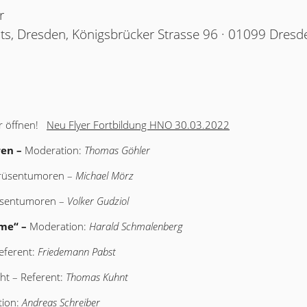
r
ts, Dresden, Königsbrücker Strasse 96 · 01099 Dresd
er öffnen!
Neu Flyer Fortbildung HNO 30.03.2022
en –
Moderation:
Thomas Göhler
rüsentumoren –
Michael Mörz
üsentumoren –
Volker Gudziol
me“ –
Moderation:
Harald Schmalenberg
Referent:
Friedemann Pabst
ht – Referent:
Thomas Kuhnt
ion:
Andreas Schreiber