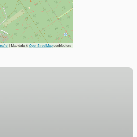
eaflet
| Map data ©
OpenStreetMap
contributors