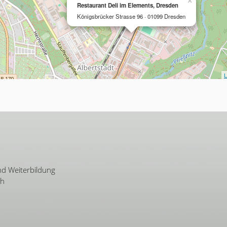
×
Restaurant Deli im Elements, Dresden
Königsbrücker Strasse 96 · 01099 Dresden
L
nd Weiterbildung
ch