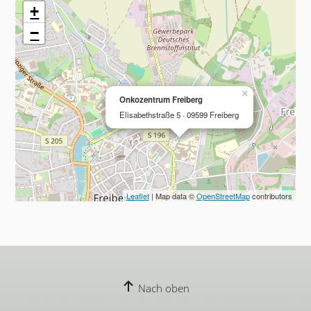
+
−
×
Onkozentrum Freiberg
Elisabethstraße 5 · 09599 Freiberg
Leaflet
| Map data ©
OpenStreetMap
contributors
Nach oben